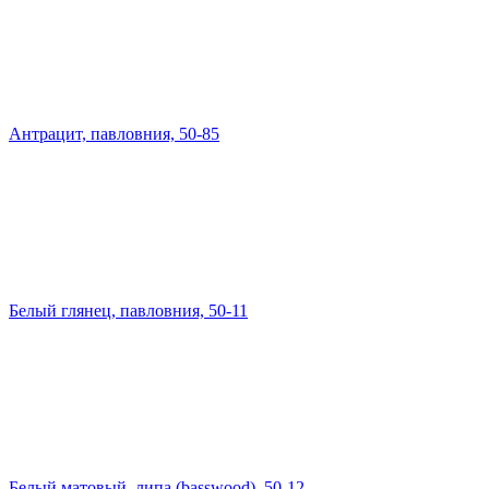
Антрацит, павловния, 50-85
Белый глянец, павловния, 50-11
Белый матовый, липа (basswood), 50-12