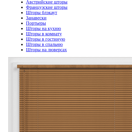
Австрийские шторы
Французские шторы
Шторы блэкаут
Занавески
Портьеры
Шторы на кухню
Шторы в комнату
Шторы в гостиную
Шторы в спальню
Шторы на люверсах