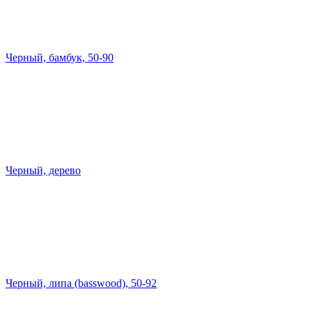
Черный, бамбук, 50-90
Черный, дерево
Черный, липа (basswood), 50-92