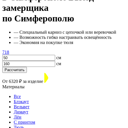
замерщика
по Симферополю
— Специальный карниз с цепочкой или веревочкой
— Возможность гибко настраивать освещённость
— Экономия на покупке тюля
718
см
см
Рассчитать
От 6320 ₽ за изделие
Материалы
Все
Блэкаут
Вельвет
Димаут
Лён
С принтом
Тюль