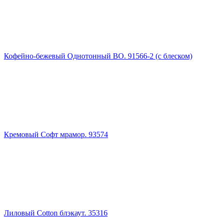
Кофейно-бежевый Однотонный ВО. 91566-2 (с блеском)
Кремовый Софт мрамор. 93574
Лиловый Cotton блэкаут. 35316