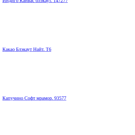
Индиго Канвас блэкаут. 147277
Какао Блэкаут Найт. Т6
Капучино Софт мрамор. 93577