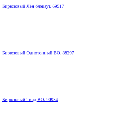
Бирюзовый Лён блэкаут. 69517
Бирюзовый Однотонный BO. 88297
Бирюзовый Твид ВО. 90934