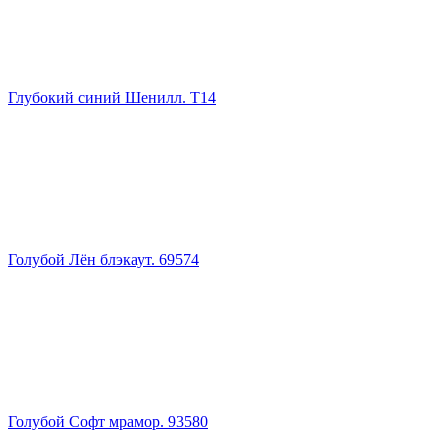
Глубокий синий Шенилл. Т14
Голубой Лён блэкаут. 69574
Голубой Софт мрамор. 93580